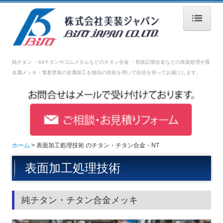
ホーム
純チタン ・64チタンやゴムメタルなどのチタン合金 ・形状記憶合金などの表面処理や
貴
会社案内
金属メッキ・電着塗装の金属加工を独自の技術を用いて自信を持ってお届けします。
表面加工処理技術
設備紹介
品質管理
ホーム
表面加工処理技術 のチタン・チタン合金・NT
採用情報
表面加工処理技術
募集要項【生産技術】
募集要項【生産管理】
純チタン・チタン合金メッキ
募集要項【営業】