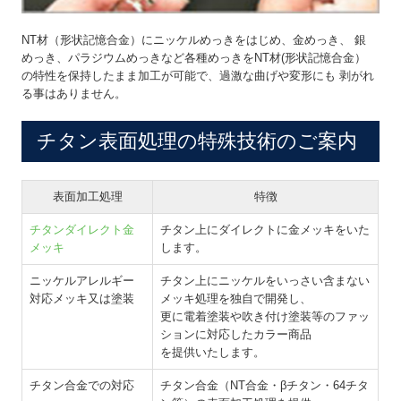
NT材（形状記憶合金）にニッケルめっきをはじめ、金めっき、 銀
めっき、パラジウムめっきなど各種めっきをNT材(形状記憶合金）
の特性を保持したまま加工が可能で、過激な曲げや変形にも 剥がれ
る事はありません。
チタン表面処理の特殊技術のご案内
表面加工処理
特徴
チタンダイレクト金
チタン上にダイレクトに金メッキをいた
メッキ
します。
ニッケルアレルギー
チタン上にニッケルをいっさい含まない
対応メッキ又は塗装
メッキ処理を独自で開発し、
更に電着塗装や吹き付け塗装等のファッ
ションに対応したカラー商品
を提供いたします。
チタン合金での対応
チタン合金（NT合金・βチタン・64チタ