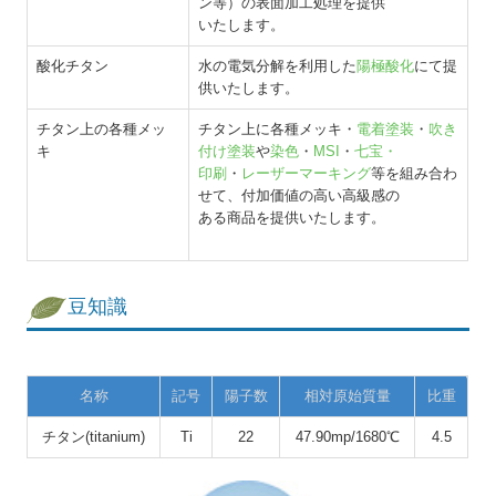
ン等）の表面加工処理を提供
いたします。
酸化チタン
水の電気分解を利用した
陽極酸化
にて提
供いたします。
チタン上の各種メッ
チタン上に各種メッキ・
電着塗装
・
吹き
キ
付け塗装
や
染色
・
MSI
・
七宝・
印刷
・
レーザーマーキング
等を組み合わ
せて、付加価値の高い高級感の
ある商品を提供いたします。
豆知識
名称
記号
陽子数
相対原始質量
比重
チタン(titanium)
Ti
22
47.90mp/1680℃
4.5