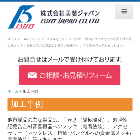
ホーム
純チタン ・64チタンやゴムメタルなどのチタン合金 ・形状記憶合金などの表面処理や
貴
会社案内
金属メッキ・電着塗装の金属加工を独自の技術を用いて自信を持ってお届けします。
表面加工処理技術
設備紹介
品質管理
ホーム
加工事例
採用情報
加工事例
募集要項【生産技術】
他市場品の主な製品は、耳かき（陽極酸化）、超弾性
募集要項【生産管理】
記憶合金材音響機器へのメッキ（電着塗装）、アクセ
サリー（ネックレス・指輪･バングルへの貴金属メッキ/
募集要項【営業】
電着塗装）等があります。