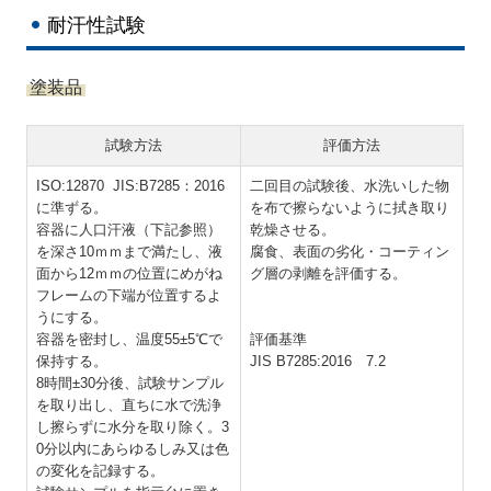
耐汗性試験
塗装品
試験方法
評価方法
ISO:12870 JIS:B7285：2016
二回目の試験後、水洗いした物
に準ずる。
を布で擦らないように拭き取り
容器に人口汗液（下記参照）
乾燥させる。
を深さ10ｍｍまで満たし、液
腐食、表面の劣化・コーティン
面から12ｍｍの位置にめがね
グ層の剥離を評価する。
フレームの下端が位置するよ
うにする。
容器を密封し、温度55±5℃で
評価基準
保持する。
JIS B7285:2016 7.2
8時間±30分後、試験サンプル
を取り出し、直ちに水で洗浄
し擦らずに水分を取り除く。3
0分以内にあらゆるしみ又は色
の変化を記録する。