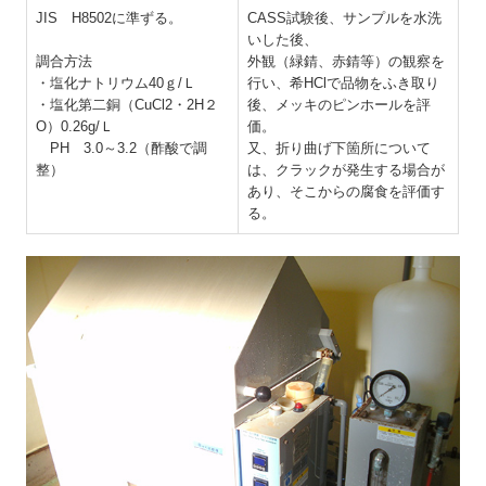
JIS H8502に準ずる。
CASS試験後、サンプルを水洗
いした後、
調合方法
外観（緑錆、赤錆等）の観察を
・塩化ナトリウム40ｇ/Ｌ
行い、希HClで品物をふき取り
・塩化第二銅（CuCl2・2H２
後、メッキのピンホールを評
O）0.26g/Ｌ
価。
PH 3.0～3.2（酢酸で調
又、折り曲げ下箇所について
整）
は、クラックが発生する場合が
あり、そこからの腐食を評価す
る。