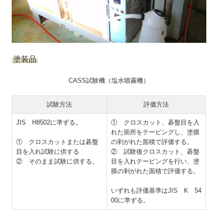
塗装品
CASS試験機（塩水噴霧機）
試験方法
評価方法
JIS H8502に準ずる。
① クロスカット、碁盤目を入
れた箇所をテーピングし、塗膜
① クロスカットまたは碁盤
の剥がれた面積で評価する。
目を入れ試験に供する
② 試験後クロスカット、碁盤
② そのまま試験に供する。
目を入れテーピングを行い、塗
膜の剥がれた面積で評価する。
いずれも評価基準はJIS K 54
00に準ずる。