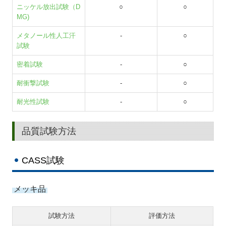
ニッケル放出試験（D
○
○
MG)
メタノール性人工汗
-
○
試験
密着試験
-
○
耐衝撃試験
-
○
耐光性試験
-
○
品質試験方法
CASS試験
メッキ品
試験方法
評価方法