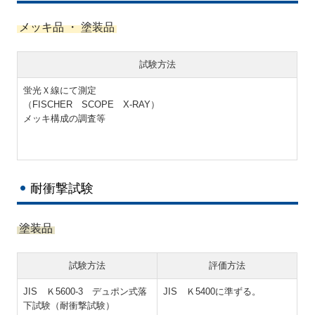
メッキ品 ・ 塗装品
試験方法
蛍光Ｘ線にて測定
（FISCHER SCOPE X-RAY）
メッキ構成の調査等
耐衝撃試験
塗装品
試験方法
評価方法
JIS Ｋ5600-3 デュポン式落
JIS Ｋ5400に準ずる。
下試験（耐衝撃試験）