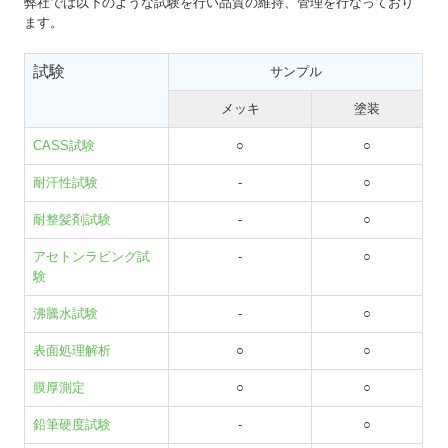
弊社では以下のような試験を行い品質の維持、管理を行なっており
ます。
募集要項【メッキ分析の研究員】
試験
サンプル
お問い合わせ
メッキ
塗装
2026年 営業カレンダー
CASS試験
○
○
耐汗性試験
-
○
耐整髪剤試験
-
○
アセトンラビング試
-
○
験
沸騰水試験
-
○
表面処理解析
○
○
膜厚測定
○
○
鉛筆硬度試験
-
○