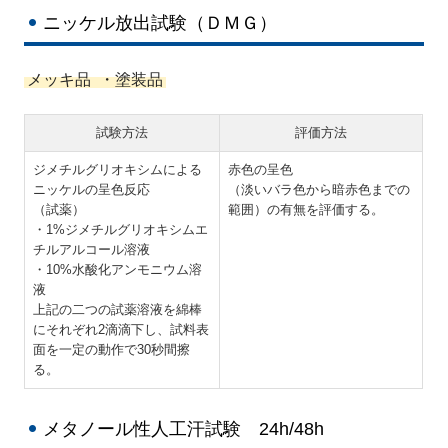
ニッケル放出試験（ＤＭＧ）
メッキ品 ・塗装品
試験方法
評価方法
ジメチルグリオキシムによる
赤色の呈色
ニッケルの呈色反応
（淡いバラ色から暗赤色までの
（試薬）
範囲）の有無を評価する。
・1%ジメチルグリオキシムエ
チルアルコール溶液
・10%水酸化アンモニウム溶
液
上記の二つの試薬溶液を綿棒
にそれぞれ2滴滴下し、試料表
面を一定の動作で30秒間擦
る。
メタノール性人工汗試験 24h/48h