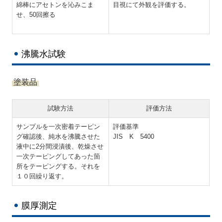
綿棒にアセトンを沁みこま
目視にて外観を評価する。
せ、50回擦る
沸騰水試験
塗装品
試験方法
評価方法
サンプルを一次密着テーピン
評価基準
グ確認後、純水を沸騰させた
JIS K 5400
液中に2分間浸漬後、乾燥させ
一次テーピングしてあった箇
所をテーピングする。それを
１０回繰り返す。
膜厚測定