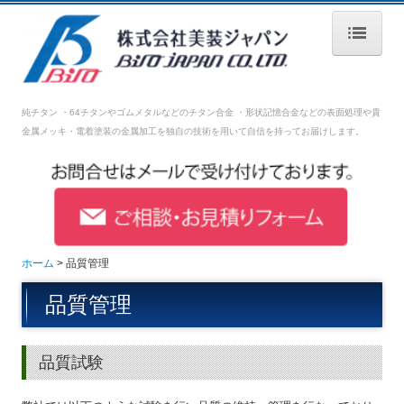
ホーム
純チタン ・64チタンやゴムメタルなどのチタン合金 ・形状記憶合金などの表面処理や
貴
会社案内
金属メッキ・電着塗装の金属加工を独自の技術を用いて自信を持ってお届けします。
表面加工処理技術
設備紹介
品質管理
ホーム
品質管理
採用情報
品質管理
募集要項【生産技術】
募集要項【生産管理】
品質試験
募集要項【営業】