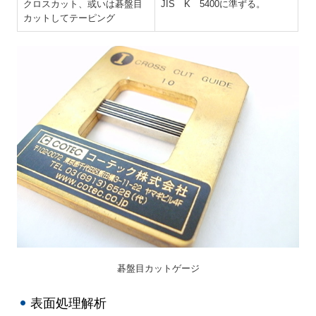
クロスカット、或いは碁盤目
JIS K 5400に準ずる。
カットしてテーピング
碁盤目カットゲージ
表面処理解析