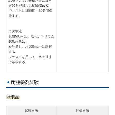
試験サンプルを指示台に置き
容器を密封し温度55℃±5℃
で、さらに16時間＋30分間保
持する。
＊試験液
乳酸50g＋1g、塩化ナトリウム
100g＋0.1g
を計量し、水900mL中に溶解
する。
フラスコを用いて、水で1Lま
で希釈する。
耐整髪剤試験
塗装品
試験方法
評価方法