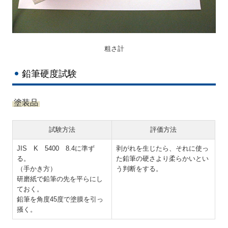
粗さ計
鉛筆硬度試験
塗装品
試験方法
評価方法
JIS K 5400 8.4に準ず
剥がれを生じたら、それに使っ
る。
た鉛筆の硬さより柔らかいとい
（手かき方）
う判断をする。
研磨紙で鉛筆の先を平らにし
ておく。
鉛筆を角度45度で塗膜を引っ
掻く。