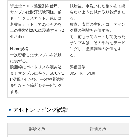
資生堂ＭＧ５整髪剤を使用。
試験後、水洗いした物を布で擦
サンプルは耐汗試験同様、前
らないように拭き取り乾燥させ
もってクロスカット、或いは
る。
碁盤目カットしてあるものを
腐食、表面の劣化・コーティン
上の整髪剤25℃に浸漬する（2
グ層の剥離を評価する。
4h/48h）
尚、前もってカットしてあった
サンプルは、その部分をテーピ
Nikon規格
ングし、塗膜剥離の評価をす
一次密着したサンプルを試験
る。
に供ずる。
脱脂綿にバイタリスを浸み込
評価基準
ませサンプルに巻き、50℃で1
JIS K 5400
h浸潤させた後、一次密着試験
を行なった箇所をテーピング
する。
アセトンラビング試験
試験方法
評価方法