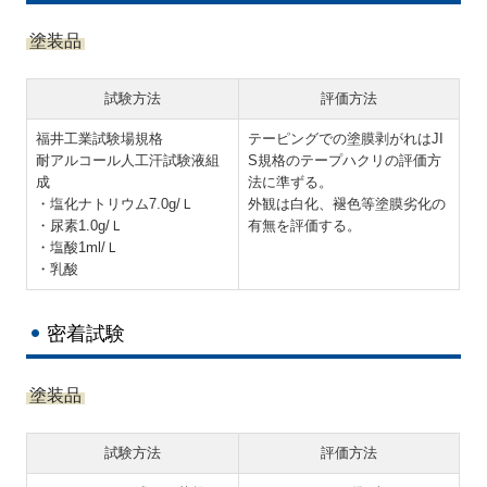
塗装品
試験方法
評価方法
福井工業試験場規格
テーピングでの塗膜剥がれはJI
耐アルコール人工汗試験液組
S規格のテープハクリの評価方
成
法に準ずる。
・塩化ナトリウム7.0g/Ｌ
外観は白化、褪色等塗膜劣化の
・尿素1.0g/Ｌ
有無を評価する。
・塩酸1ml/Ｌ
・乳酸
密着試験
塗装品
試験方法
評価方法