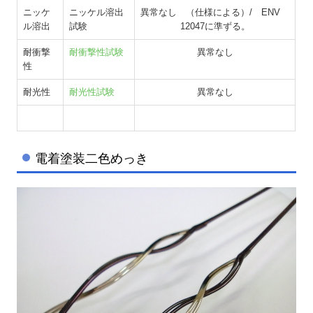
ニッケ
ニッケル溶出
異常なし （仕様による）/ ENV
ル溶出
試験
12047に準ずる。
耐衝撃
耐衝撃性試験
異常なし
性
耐光性
耐光性試験
異常なし
電着塗装二色めっき