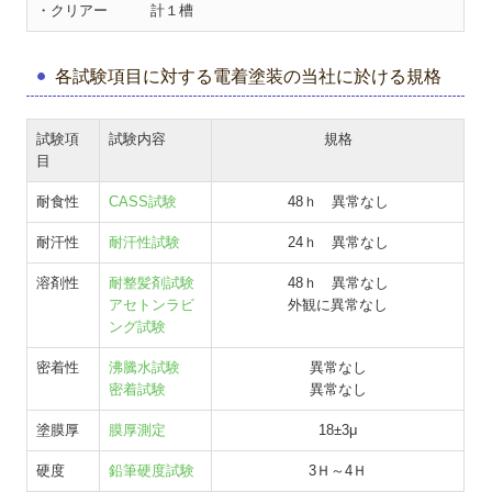
・クリアー 計１槽
各試験項目に対する電着塗装の当社に於ける規格
試験項
試験内容
規格
目
耐食性
CASS試験
48ｈ 異常なし
耐汗性
耐汗性試験
24ｈ 異常なし
溶剤性
耐整髪剤試験
48ｈ 異常なし
アセトンラビ
外観に異常なし
ング試験
密着性
沸騰水試験
異常なし
密着試験
異常なし
塗膜厚
膜厚測定
18±3μ
硬度
鉛筆硬度試験
3Ｈ～4Ｈ