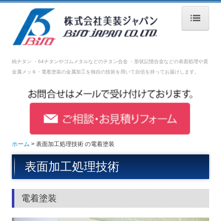
ホーム
純チタン ・64チタンやゴムメタルなどのチタン合金 ・形状記憶合金などの表面処理や
貴
会社案内
金属メッキ・電着塗装の金属加工を独自の技術を用いて自信を持ってお届けします。
表面加工処理技術
設備紹介
品質管理
ホーム
表面加工処理技術 の電着塗装
採用情報
表面加工処理技術
募集要項【生産技術】
募集要項【生産管理】
電着塗装
募集要項【営業】