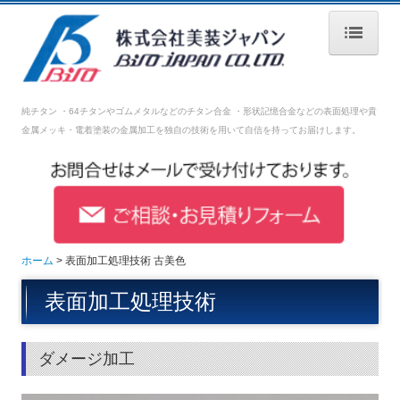
ホーム
純チタン ・64チタンやゴムメタルなどのチタン合金 ・形状記憶合金などの表面処理や
貴
会社案内
金属メッキ・電着塗装の金属加工を独自の技術を用いて自信を持ってお届けします。
表面加工処理技術
設備紹介
品質管理
ホーム
表面加工処理技術 古美色
採用情報
表面加工処理技術
募集要項【生産技術】
募集要項【生産管理】
ダメージ加工
募集要項【営業】