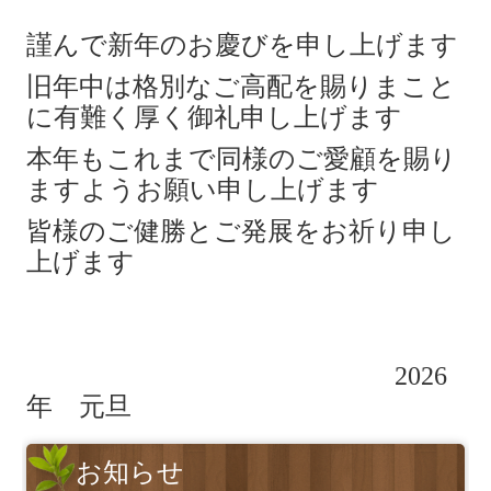
謹んで新年のお慶びを申し上げます
募集要項【メッキ分析の研究員】
旧年中は格別なご高配を賜りまこと
お問い合わせ
に有難く厚く御礼申し上げます
2026年 営業カレンダー
本年もこれまで同様のご愛顧を賜り
ますようお願い申し上げます
皆様のご健勝とご発展をお祈り申し
上げます
2026
年 元旦
お知らせ