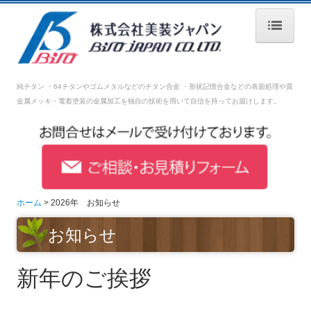
ホーム
純チタン ・64チタンやゴムメタルなどのチタン合金 ・形状記憶合金などの表面処理や
貴
会社案内
金属メッキ・電着塗装の金属加工を独自の技術を用いて自信を持ってお届けします。
表面加工処理技術
設備紹介
品質管理
ホーム
2026年 お知らせ
採用情報
お知らせ
募集要項【生産技術】
新年のご挨拶
募集要項【生産管理】
募集要項【営業】