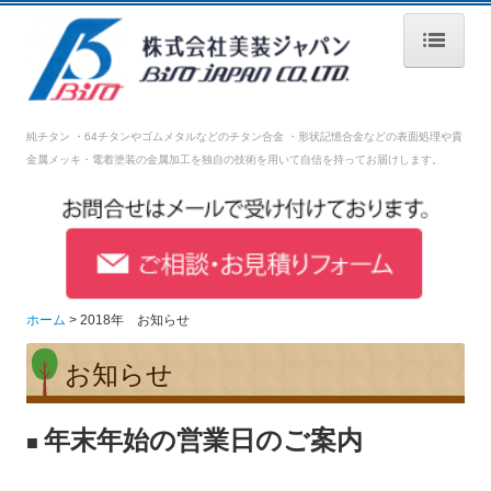
ホーム
純チタン ・64チタンやゴムメタルなどのチタン合金 ・形状記憶合金などの表面処理や
貴
会社案内
金属メッキ・電着塗装の金属加工を独自の技術を用いて自信を持ってお届けします。
表面加工処理技術
設備紹介
品質管理
ホーム
2018年 お知らせ
採用情報
お知らせ
募集要項【生産技術】
年末年始の営業日のご案内
募集要項【生産管理】
■
募集要項【営業】