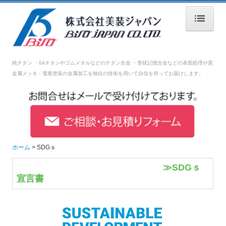
ホーム
純チタン ・64チタンやゴムメタルなどのチタン合金 ・形状記憶合金などの表面処理や
貴
会社案内
金属メッキ・電着塗装の金属加工を独自の技術を用いて自信を持ってお届けします。
表面加工処理技術
設備紹介
品質管理
ホーム
SDGｓ
採用情報
≫SDGｓ
宣言書
募集要項【生産技術】
募集要項【生産管理】
募集要項【営業】