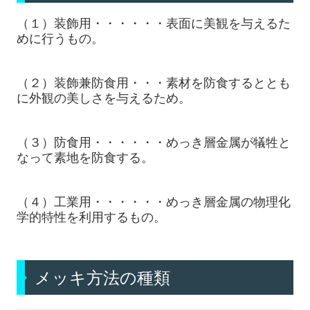
（１）装飾用・・・・・・表面に美観を与えるた
募集要項【メッキ分析の研究員】
めに行うもの。
お問い合わせ
（２）装飾兼防食用・・・素材を防食するととも
2026年 営業カレンダー
に外観の美しさを与えるため。
（３）防食用・・・・・・めっき層金属が犠牲と
なって素地を防食する。
（４）工業用・・・・・・めっき層金属の物理化
学的特性を利用するもの。
メッキ方法の種類