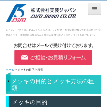
ホーム
純チタン ・64チタンやゴムメタルなどのチタン合金 ・形状記憶合金などの表面処理や
貴
会社案内
金属メッキ・電着塗装の金属加工を独自の技術を用いて自信を持ってお届けします。
表面加工処理技術
設備紹介
品質管理
ホーム
メッキの目的と種類
採用情報
メッキの目的とメッキ方法の種
募集要項【生産技術】
類
募集要項【生産管理】
メッキの目的
募集要項【営業】